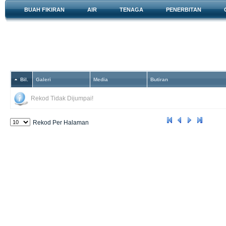
BUAH FIKIRAN
AIR
TENAGA
PENERBITAN
TV
Bil.
Galeri
Media
Butiran
Rekod Tidak Dijumpai!
Rekod Per Halaman